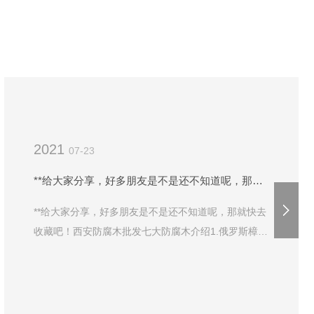
2021
07-23
**给大家分享，好多朋友是不是还不知道呢，那就快去收藏吧！
**给大家分享，好多朋友是不是还不知道呢，那就快去
收藏吧！西安防腐木批发七大防腐木介绍1.俄罗斯樟子
松俄罗斯樟子松能直接采用高压渗透法做全断面防腐处
理，其..的力学表现及美丽纹理深受设计师及工程师所
推荐。俄罗斯樟子松防腐材应用范围极广，木门、木栈
道、亭院平台、亭台楼阁、水榭回廊、花架围篱、步道