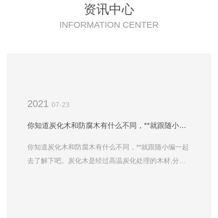
资讯中心
INFORMATION CENTER
2021
07-23
你知道炭化木和防腐木有什么不同，**就跟随小编一起去了解下吧。
你知道炭化木和防腐木有什么不同，**就跟随小编一起
去了解下吧。炭化木是经过高温炭化处理的木材,分为
表面炭化木和深度炭化木。 表面炭化木是用火烧烤，
使木材表面具有一层很薄的炭化层，对木材性能的改变
类比木材的油漆，还可以突显表面凹凸的木纹，表面类
似火烧木材，产生立体效果。应用方面集中在工艺品、