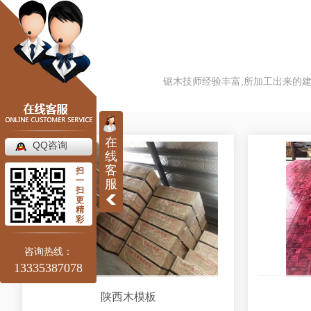
锯木技师经验丰富,所加工出来的建筑
在
QQ咨询
线
客
扫
一
服
扫
更
精
彩
咨询热线：
13335387078
陕西木模板