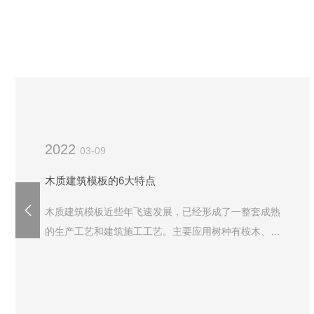
2022
03-09
木质建筑模板的6大特点
木质建筑模板近些年飞速发展，已经形成了一整套成熟
的生产工艺和建筑施工工艺。主要应用树种有桉木、杨
木等，木质建筑模板的采用也是越来越广泛，从圆柱模
板、方柱模板到梁模板、剪力墙模板等都有木质建筑模
板的身影。木制建筑模板主要有以下六大特点：1.板幅
大，板面平整：这个特点让建筑施工的过程中减少了很