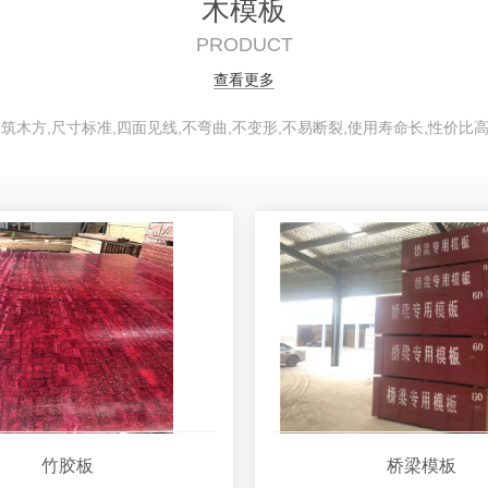
木模板
PRODUCT
查看更多
木方,尺寸标准,四面见线,不弯曲,不变形,不易断裂,使用寿命长,性价比高
竹胶板
桥梁模板