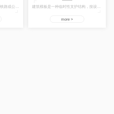
西安桥梁竹胶板 是专用于架造铁路或公路桥梁…
建筑模板是一种临时性支护结构，按设计要求制…
more >